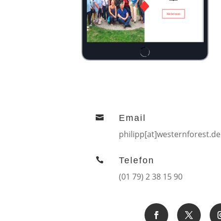
Email

philipp[at]westernforest.de
Telefon

(01 79) 2 38 15 90