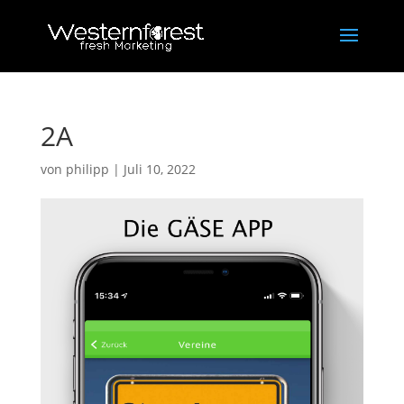
2A
von
philipp
|
Juli 10, 2022