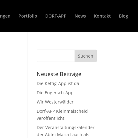
ungen
Portfolio
DORF-APP
News
Kontakt
Blog
Neueste Beiträge
Die Kettig-App ist da
Die Engersch-App
Wir Westerwälder
Dorf-APP Kleinmaischeid
veröffentlicht
Der Veranstaltungskalender
der Abtei Maria Laach als