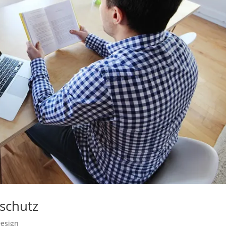
schutz
esign