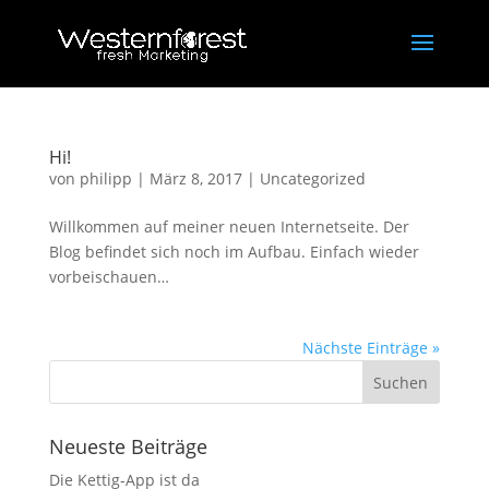
Hi!
von
philipp
|
März 8, 2017
|
Uncategorized
Willkommen auf meiner neuen Internetseite. Der
Blog befindet sich noch im Aufbau. Einfach wieder
vorbeischauen…
Nächste Einträge »
Neueste Beiträge
Die Kettig-App ist da