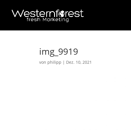
img_9919
von
philipp
|
Dez. 10, 2021