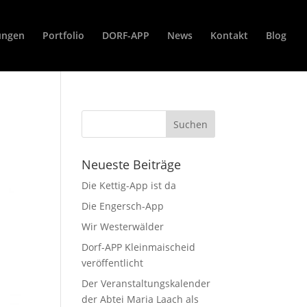
ungen
Portfolio
DORF-APP
News
Kontakt
Blog
Neueste Beiträge
Die Kettig-App ist da
Die Engersch-App
Wir Westerwälder
Dorf-APP Kleinmaischeid
veröffentlicht
Der Veranstaltungskalender
der Abtei Maria Laach als