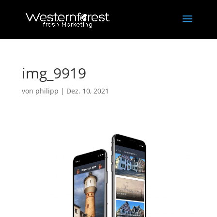
img_9919
von
philipp
|
Dez. 10, 2021