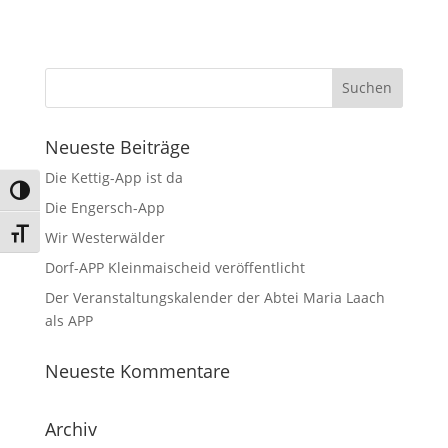
Neueste Beiträge
Die Kettig-App ist da
Umschalten auf hohe Kontraste
Die Engersch-App
Schrift vergrößern
Wir Westerwälder
Dorf-APP Kleinmaischeid veröffentlicht
Der Veranstaltungskalender der Abtei Maria Laach
als APP
Neueste Kommentare
Archiv