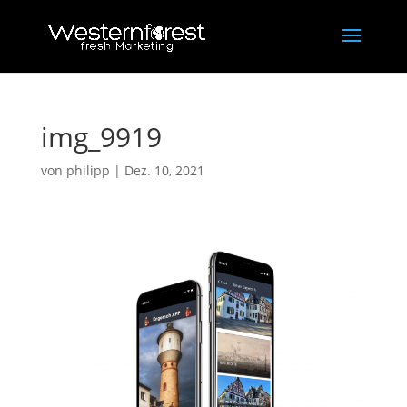
img_9919
von
philipp
|
Dez. 10, 2021