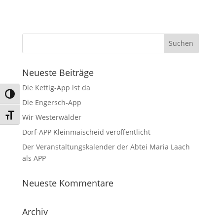
Neueste Beiträge
Die Kettig-App ist da
Umschalten auf hohe Kontraste
Die Engersch-App
Schrift vergrößern
Wir Westerwälder
Dorf-APP Kleinmaischeid veröffentlicht
Der Veranstaltungskalender der Abtei Maria Laach
als APP
Neueste Kommentare
Archiv