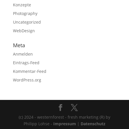
Konzepte
Photography
Uncategorized
WebDesign
Meta
Anmelden
Eintrags-Feed
Kommentar-Feed
WordPress.org
(c) 2024 - westernforest - fresh marketing (R) by
Philipp Lohse -
Impressum
|
Datenschutz