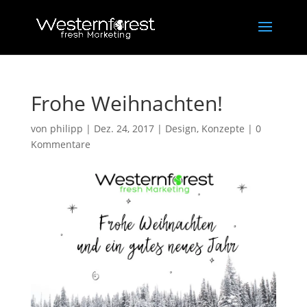
Frohe Weihnachten!
von
philipp
|
Dez. 24, 2017
|
Design
,
Konzepte
|
0
Kommentare