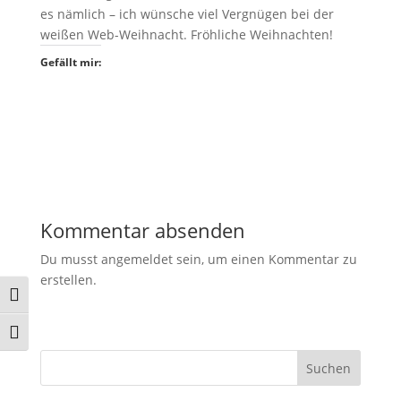
es nämlich – ich wünsche viel Vergnügen bei der
weißen Web-Weihnacht. Fröhliche Weihnachten!
Gefällt mir:
Kommentar absenden
Du musst angemeldet sein, um einen Kommentar zu
erstellen.
Umschalten auf hohe Kontraste
Schrift vergrößern