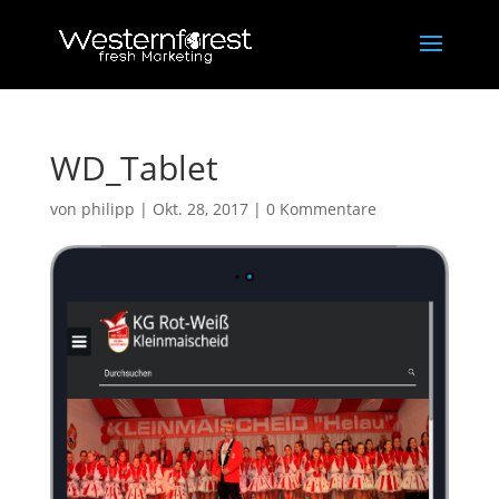
WD_Tablet
von
philipp
|
Okt. 28, 2017
|
0 Kommentare